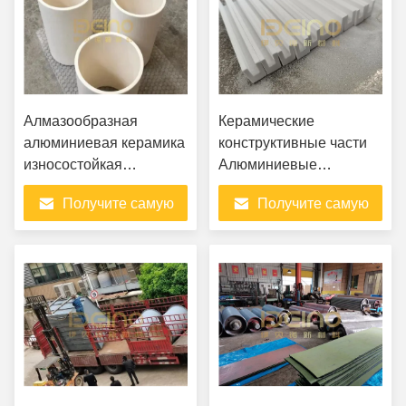
Алмазообразная
Керамические
алюминиевая керамика
конструктивные части
износостойкая
Алюминиевые
керамика
керамические плитки
Получите самую
Получите самую
Коррозионно-
устойчивые и
лучшую цену
лучшую цену
износостойкие
Алюминиевые
керамические изделия
для промышленных
применений