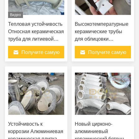
Видео
Тепловая устойчивость
Высокотемпературные
Относная керамическая
керамические трубы
труба для литиевой
для облицовки
батареи
металлические
Получите самую
Получите самую
керамические трубы
лучшую цену
лучшую цену
Устойчивость к
Новый цирконо-
коррозии Алюминиевая
алюминиевый
керамическая плитка
керамический бетонный