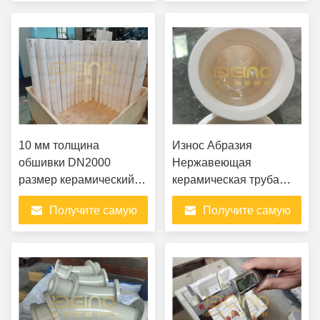
лучшую цену
лучшую цену
10 мм толщина
Износ Абразия
обшивки DN2000
Нержавеющая
размер керамический
керамическая труба
рукав обшитые трубы
Противоэрозионная
Получите самую
Получите самую
для литиевой батареи
керамическая рукава
облицованная труба
лучшую цену
лучшую цену
Износ Абразия 316
Нержавеющая