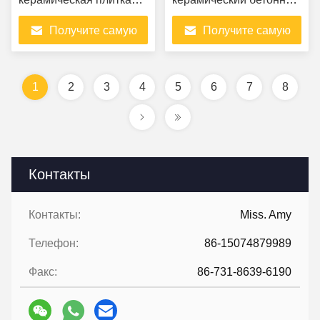
Керамический локоть
насос для высокой
Получите самую
Получите самую
Сертификат ISO
износостойкости
лучшую цену
лучшую цену
1
2
3
4
5
6
7
8
Контакты
Контакты:
Miss. Amy
Телефон:
86-15074879989
Факс:
86-731-8639-6190