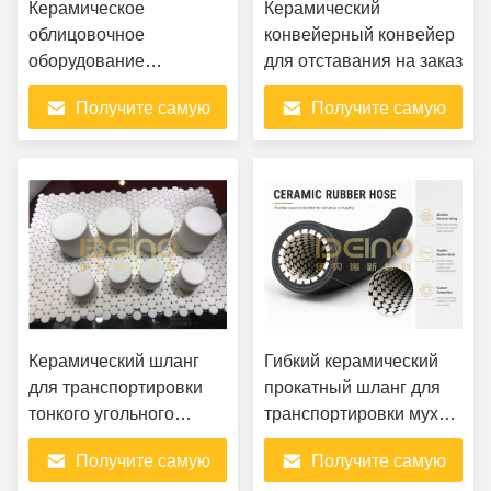
Керамическое
Керамический
облицовочное
конвейерный конвейер
оборудование
для отставания на заказ
Керамические
Получите самую
Получите самую
износные пластины в
сталелитейной
лучшую цену
лучшую цену
промышленности
Керамический шланг
Гибкий керамический
для транспортировки
прокатный шланг для
тонкого угольного
транспортировки мухи в
порошка на
электростанциях
Получите самую
Получите самую
сталелитейных заводах