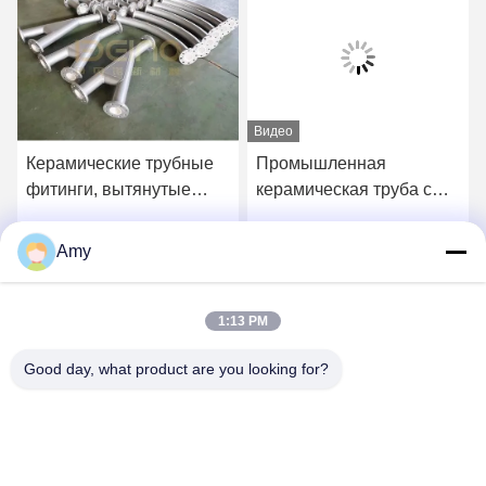
Видео
Керамические трубные
Промышленная
фитинги, вытянутые
керамическая труба с
рукавами, устойчивые к
обтяжкой на рукавах,
ударам Толщина 10 мм
противоизносная
Amy
Получите самую
Получите самую
алюминиевая
керамическая обтяжка
лучшую цену
лучшую цену
1:13 PM
Good day, what product are you looking for?
Hunan Yibeinuo New Material Co., Ltd.
Amy@ybnceramic.com