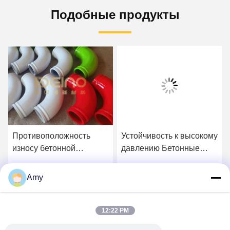
Подобные продукты
Противоположность
Устойчивость к высокому
износу бетонной
давлению Бетонные
насосной трубы в
насосные трубы
современном
Amy
Получите самую
Получите самую
строительстве
лучшую цену
лучшую цену
12:22 PM