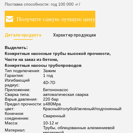
Поставка способности: год 100 000 ㎡/
Получите самую лучшую цену
Детали продукта
Характер продукции
Выделить:
Конкретные насосные трубы высокой прочности
,
Части на заказ из бетона
,
Конкретные насосы трубопроводов
Тип подключения:
Зажим
Гарантия:
1 год
Изгибающий
4D-7D
радиус:
Приложение:
Бетононасос
Сварка типа:
автоматическая сварка
Взрыв давления:
220 бар
Предел прочности:
≥480Mpa
цвет:
Красный/голубой/зеленый/подгонянный
Конечное
Сваренный
соединение:
Масса:
10-12 кг
Трубы, облицованные алюминиевой
Материал:
керамикой