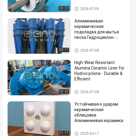
полноцерамической
защитой от износа,
Керамическое выровнянное
00:23
2026-07-09
высокой температурой
оборудование
и коррозионной
Алюминиевая
стойкостью и
керамическая
длительным сроком
подкладка для мытья
службы
песка Гидроциклон -
решение для защиты от
износа
Керамическое выровнянное
00:17
2026-07-08
оборудование
High-Wear Resistant
Alumina Ceramic Liner for
Hydrocyclone - Durable &
Efficient
Керамическое выровнянное
00:42
2026-07-08
оборудование
Устойчивая к ударам
керамическая
облицовка
Алюминиевая керамика
Керамическое выровнянное
01:17
2025-03-17