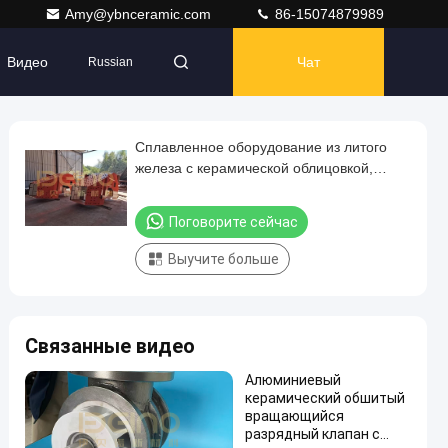
Amy@ybnceramic.com
86-15074879989
Видео
Чат
Russian
Сплавленное оборудование из литого
железа с керамической облицовкой,
алюминиевый керамический парашют
Сертификат ISO
Поговорите сейчас
Выучите больше
Связанные видео
Алюминиевый
керамический обшитый
вращающийся
разрядный клапан с