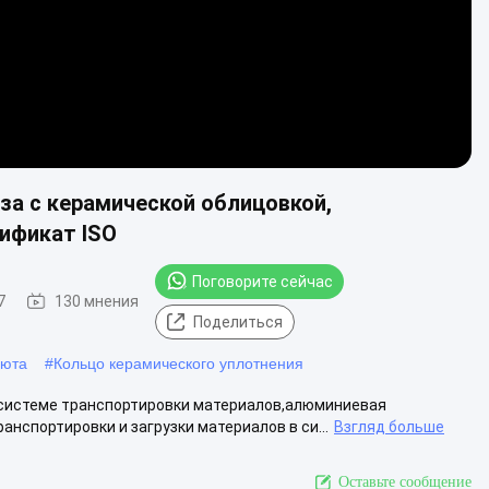
за с керамической облицовкой,
ификат ISO
Поговорите сейчас
7
130 мнения
Поделиться
шюта
#
Кольцо керамического уплотнения
 системе транспортировки материалов,алюминиевая
нспортировки и загрузки материалов в си...
Взгляд больше
Оставьте сообщение