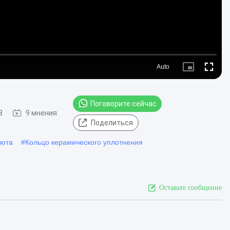
Auto
Picture-
Fullscre
in-
Picture
Поговорите сейчас
8
9 мнения
Поделиться
шюта
#
Кольцо керамического уплотнения
Оставьте сообщение