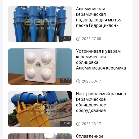
и коррозионной
Алюминиевая
стойкостью и
керамическая
длительным сроком
подкладка для мытья
службы
песка Гидроциклон -
решение для защиты от
износа
Керамическое выровнянное
00:17
2026-07-08
оборудование
en
Устойчивая к ударам
керамическая
облицовка
Алюминиевая керамика
Керамическое выровнянное
01:17
2025-03-17
оборудование
Настраиваемый размер
керамическое
облицовочное
оборудование
алюминиевое
циклонное анти износ
Керамическое выровнянное
00:50
2025-03-17
оборудование
Сплавленное