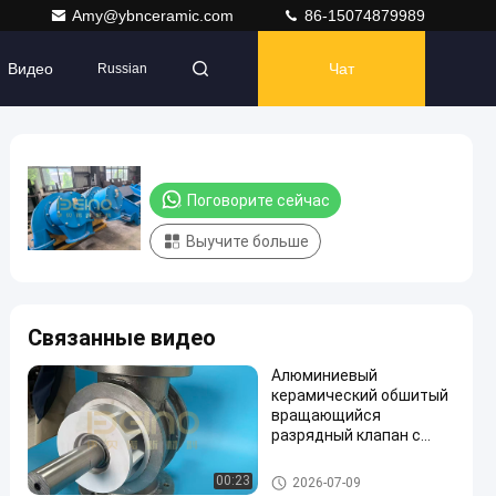
Amy@ybnceramic.com
86-15074879989
Видео
Чат
Russian
Поговорите сейчас
Выучите больше
Связанные видео
Алюминиевый
керамический обшитый
вращающийся
разрядный клапан с
полноцерамической
защитой от износа,
Керамическое выровнянное
00:23
2026-07-09
высокой температурой
оборудование