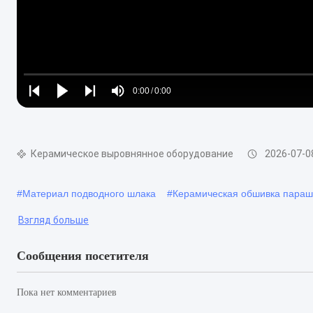
Loaded
:
0%
0:00
/
0:00
Play
Play
Play
Mute
Current
Duration
next
next
Time
Керамическое выровнянное оборудование
2026-07-0
#
Материал подводного шлака
#
Керамическая обшивка пара
Взгляд больше
Сообщения посетителя
Пока нет комментариев