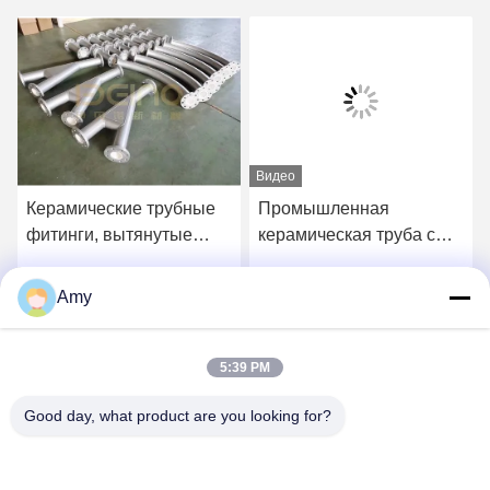
Видео
Керамические трубные
Промышленная
фитинги, вытянутые
керамическая труба с
рукавами, устойчивые к
обтяжкой на рукавах,
ударам Толщина 10 мм
противоизносная
Amy
Получите самую
Получите самую
алюминиевая
керамическая обтяжка
лучшую цену
лучшую цену
5:39 PM
Good day, what product are you looking for?
Hunan Yibeinuo New Material Co., Ltd.