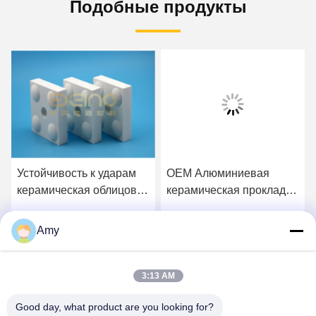
Подобные продукты
Устойчивость к ударам
OEM Алюминиевая
керамическая облицовка
керамическая прокладка
трубы свариваемая
трубы сварной
алюминиевая
Amy
Получите самую
Получите самую
керамическая плитка
лучшую цену
лучшую цену
3:13 AM
Good day, what product are you looking for?