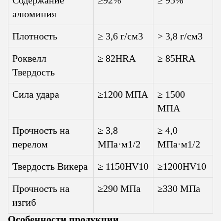
Содержание
≥92%
≥ 95%
алюминия
Плотность
≥ 3,6 г/см3
> 3,8 г/см3
Роквелл
≥ 82HRA
≥ 85HRA
Твердость
Сила удара
≥1200 МПА
≥ 1500
МПА
Прочность на
≥ 3,8
≥ 4,0
перелом
МПа·м1/2
МПа·м1/2
Твердость Викера
≥ 1150HV10
≥1200HV10
Прочность на
≥290 МПа
≥330 МПа
изгиб
Особенности продукции