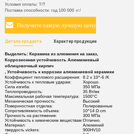
Условия оплаты: T/T
Поставка способности: год 100 000 ㎡/
Получите самую лучшую цену
Детали продукта
Характер продукции
Выделить:
Керамика из алюминия на заказ
,
Коррозионная устойчивость Алюминиевый
облицовочный кирпич
,
Устойчивость к коррозии алюминиевой керамики
Коэффициент теплового расширения:
8.2 x 10^-6 /K
Устойчивость к тепловым ударам:
Хорошо.
Сила изгиба:
350 МПа
Теплопроводность:
35 Вт/мк
Максимальная рабочая температура:
1500°C
Механическая прочность:
Высокий
Поверхностная отделка:
Полированные
Сопротивляемость объема:
10^14 Ω·cm
Прочность на растяжение:
300 МПа
Устойчивость к химическим веществам:
Отлично.
Материал:
Алюминий
твердость vickers:
900HV10