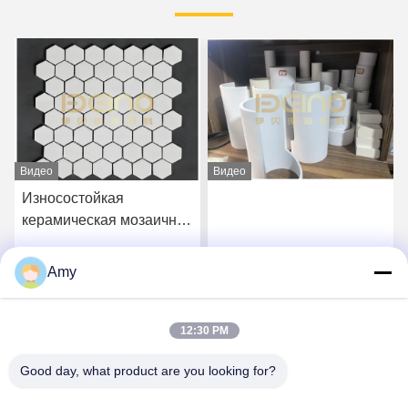
Видео
Видео
Износостойкая
керамическая мозаичная
плитка шестиугольная
алюминиевая
Amy
Получите самую
Получите самую
керамическая
облицовочная плитка
лучшую цену
лучшую цену
12:30 PM
Good day, what product are you looking for?