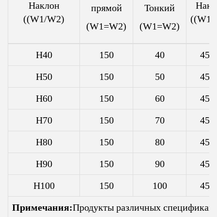
Наклон
Накл
прямой
Тонкий
((W1/W2)
((W1/
(W1=W2)
(W1=W2)
H40
150
40
45/
H50
150
50
45/
H60
150
60
45/
H70
150
70
45/
H80
150
80
45/
H90
150
90
45/
H100
150
100
45/
Примечания:
Продукты различных спецификаци