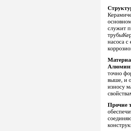
Структу
Керамиче
основном
служит п
трубыКер
насоса с
коррозио
Материа
Алюмини
точно фо
выше, и 
износу м
свойства
Прочие 
обеспечи
соединяю
конструк