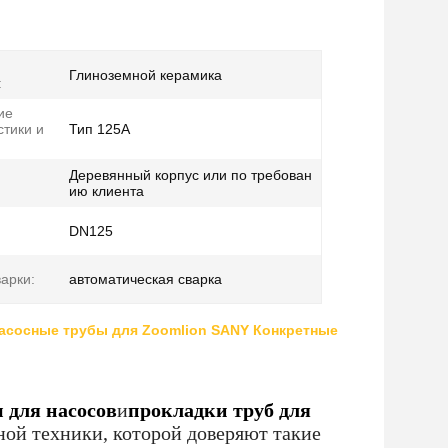
Глиноземной керамика
:
ие
стики и
Тип 125A
Деревянный корпус или по требован
ию клиента
DN125
арки:
автоматическая сварка
сосные трубы для Zoomlion SANY Конкретные
 для насосов
и
прокладки труб для
ной техники, которой доверяют такие