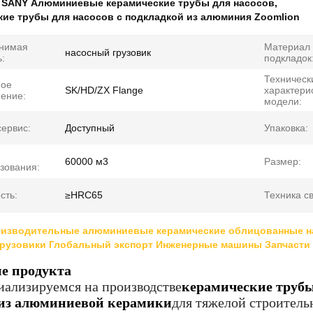
:
SANY Алюминиевые керамические трубы для насосов
,
ие трубы для насосов с подкладкой из алюминия Zoomlion
нимая
Материал
насосный грузовик
:
подкладок
Техническ
ное
SK/HD/ZX Flange
характери
ение:
модели:
ервис:
Доступный
Упаковка:
60000 м3
Размер:
зования:
сть:
≥HRC65
Техника св
изводительные алюминиевые керамические облицованные на
грузовики Глобальный экспорт Инженерные машины Запчасти
е продукта
ализируемся на производстве
керамические трубы
 из алюминиевой керамики
для тяжелой строитель