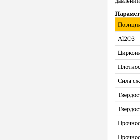
давлении
Парамет
Позици
Al2O3
Циркон
Плотнос
Сила сж
Твердос
Твердос
Прочнос
Прочнос