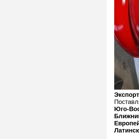
Экспор
Поставля
Юго-Во
Ближни
Европе
Латинск