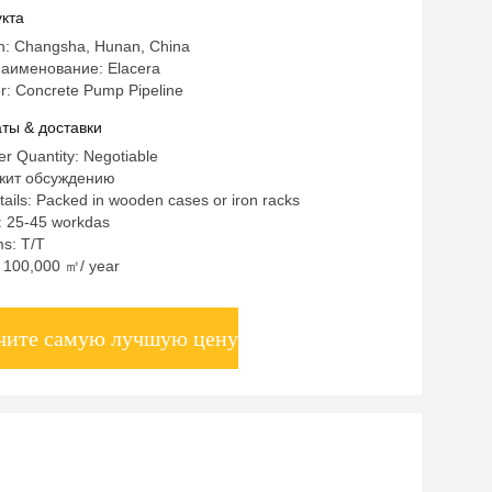
lion SANY Конкретные насосные
кта
и Глобальный экспорт Инженерные
in: Changsha, Hunan, China
Запчасти
аименование: Elacera
: Concrete Pump Pipeline
ты & доставки
r Quantity: Negotiable
жит обсуждению
ails: Packed in wooden cases or iron racks
: 25-45 workdas
s: T/T
y: 100,000 ㎡/ year
чите самую лучшую цену