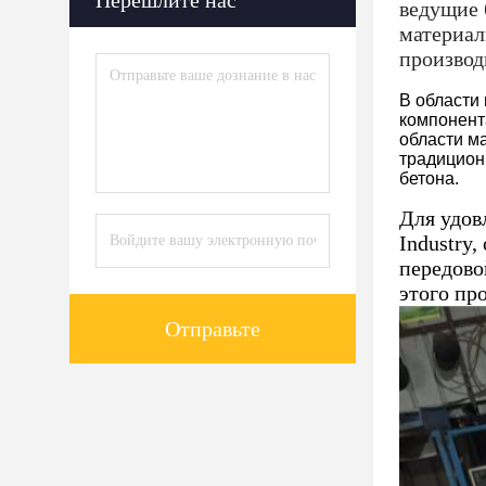
Перешлите нас
ведущие 
материал
производ
В области
компонент
области м
традицион
бетона.
Для удов
Industry
передово
этого пр
Отправьте