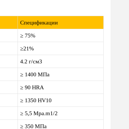
Спецификации
≥ 75%
≥21%
4.2 г/см3
≥ 1400 МПа
≥ 90 HRA
≥ 1350 HV10
≥ 5,5 Mpa.m1/2
≥ 350 МПа