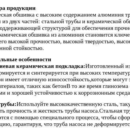
ра продукции
ская обшивка с высоким содержанием алюминия тр
 из двух частей: стальной трубы и керамической о
оддерживающей структурой для обеспечения прочн
амическая обшивка из алюминия становится ключ
 его высокой прочностью, высокой твердостью, выс
нной стойкостью.
льные особенности
евая керамическая подкладка:
Изготовленный и
рмируется и синтерируется при высоких температур
он имеет отличную износостойкость,которые могут 
атериалов, таких как бетонВ то же время глинозем
ми и хорошей устойчивостью к коррозионным среда
трубы:
Используйте высококачественную сталь, так
ть прочность и жесткость трубы насоса.Стальная тр
тся с помощью специального процесса, чтобы сфо
цию, гарантируя, что труба насоса не деформирует