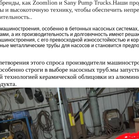
бренды, как Zoomlion и Sany Pump Trucks.Наши про
ы и высокоточную технику, чтобы обеспечить непр
ительность..
 машиностроения, особенно в бетонных насосных системах
ами, а их производительность и долговечность имеют реш
ашиностроения, с его превосходной износостойкостью и кор
ные металлические трубы для насосов и становится предпо
летворения этого спроса производители машиностро
, особенно строги в выборе насосных труб.мы запус
й технологией керамической облицовки из алюмин
одукта.