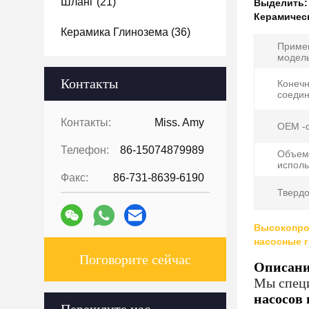
Шланг
(21)
Выделить
Керамическ
Керамика Глинозема
(36)
Приме
модель
Контакты
Конеч
соедин
Контакты:
Miss. Amy
OEM -с
Телефон:
86-15074879989
Объем
исполь
Факс:
86-731-8639-6190
Твердо
Высокопро
насосные 
Поговорите сейчас
Описани
Мы специ
насосов