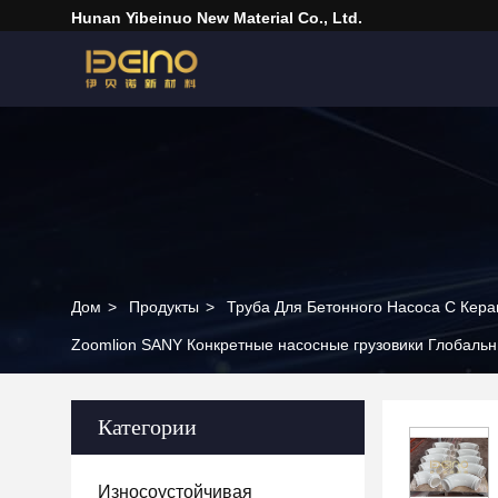
Hunan Yibeinuo New Material Co., Ltd.
Дом
>
Продукты
>
Труба Для Бетонного Насоса С Кер
Zoomlion SANY Конкретные насосные грузовики Глобаль
Категории
Износоустойчивая