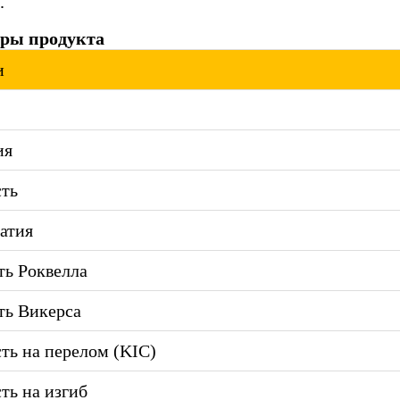
.
ры продукта
и
ия
ть
атия
ть Роквелла
ть Викерса
ть на перелом (KIC)
ть на изгиб