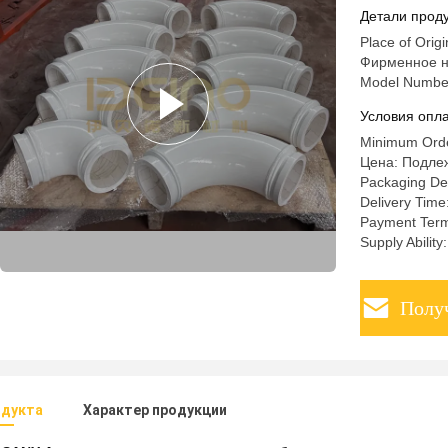
для Zoom
Детали проду
грузовик
Place of Orig
машины 
Фирменное н
Model Number
Условия опла
Minimum Orde
Цена: Подле
Packaging Det
Delivery Time
Payment Term
Supply Abilit
Полу
одукта
Характер продукции