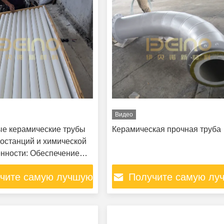
Видео
е керамические трубы
Керамическая прочная труба
ростанций и химической
ности: Обеспечение
й и эффективной
чите самую лучшую
Получите самую лу
ировки. Высокая
сть к абразивному износу
цену
цену
туре.