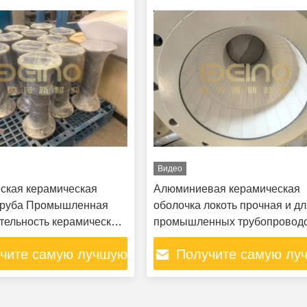
Видео
ская керамическая
Алюминиевая керамическая
труба Промышленная
оболочка локоть прочная и д
тельность керамическая
промышленных трубопровод
 превосходной
Алюминиевая керамическая
чите самую лучшую
Получите самую лу
йкости и коррозии
оболочка трубы
цену
цену