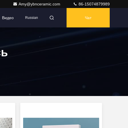
Amy@ybnceramic.com
86-15074879989
Видео
Чат
Russian
сь