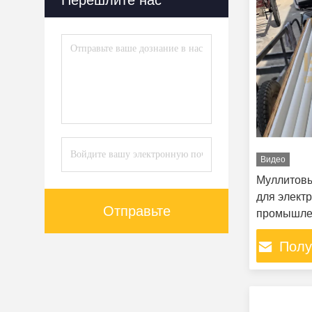
Перешлите нас
Видео
Муллитовы
для элект
Отправьте
промышлен
безопасно
Полу
транспорт
устойчиво
и темпера