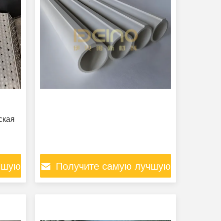
ская
чшую
Получите самую лучшую
цену