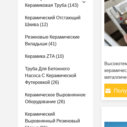
Керамиковая Труба
(143)
Керамический Отстающий
Шкива
(12)
Резиновые Керамические
Вкладыши
(41)
Керамика ZTA
(10)
Высокоте
Труба Для Бетонного
керамичес
Насоса С Керамической
металличе
Футеровкой
(26)
трубы
Полу
Керамическое Выровнянное
Оборудование
(26)
Керамический
Выровнянный Резиновый