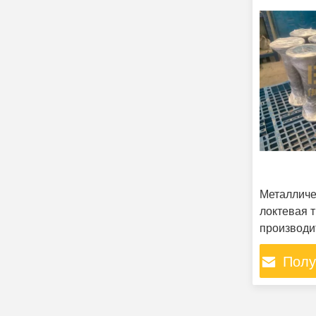
Металличе
локтевая 
производи
труба для
Полу
износосто