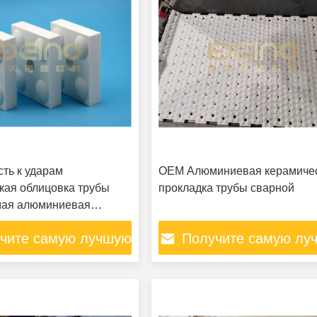
сть к ударам
OEM Алюминиевая керамиче
кая облицовка трубы
прокладка трубы сварной
мая алюминиевая
кая плитка
чите самую лучшую
Получите самую лу
цену
цену