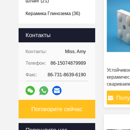
Шланг
(21)
Керамика Глинозема
(36)
Контакты
Контакты:
Miss. Amy
Телефон:
86-15074879989
Устойчиво
Факс:
86-731-8639-6190
керамичес
сваривае
керамичес
Полу
Поговорите сейчас