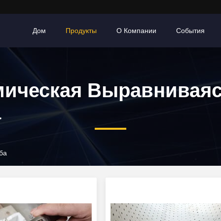
Дом
Продукты
О Компании
События
мическая Выравнивая
а
ба