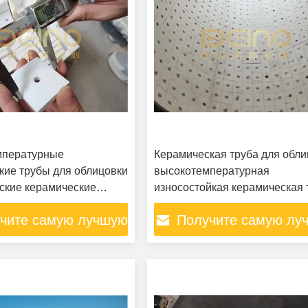
мпературные
Керамическая труба для обли
кие трубы для облицовки
высокотемпературная
ские керамические
износостойкая керамическая 
чите самую лучшую
Получите самую лу
цену
цену