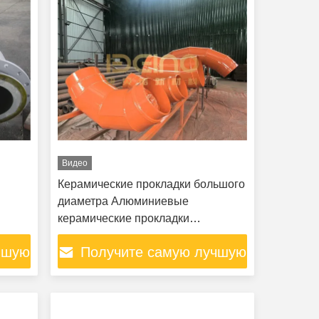
Видео
Керамические прокладки большого
диаметра Алюминиевые
керамические прокладки
керамические прокладки
чшую
Получите самую лучшую
керамические плитки керамические
прокладки для транспортировки
цену
горного навоза Цементные заводы
угольная пыль керамические