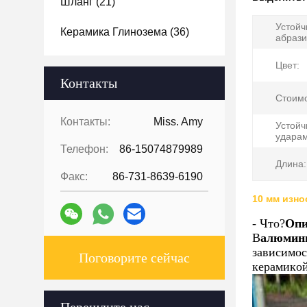
Шланг
(21)
Устойч
Керамика Глинозема
(36)
абрази
Цвет:
Контакты
Стоимо
Контакты:
Miss. Amy
Устойч
ударам
Телефон:
86-15074879989
Длина:
Факс:
86-731-8639-6190
10 мм изно
- Что?
Опи
В
алюмини
зависимос
Поговорите сейчас
керамикой