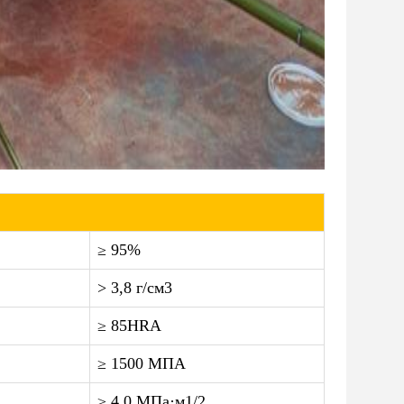
≥ 95%
> 3,8 г/см3
≥ 85HRA
≥ 1500 МПА
≥ 4,0 МПа·м1/2