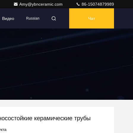
Amy@ybnceramic.com
86-15074879989
Видео
Чат
Russian
носостойкие керамические трубы
кта