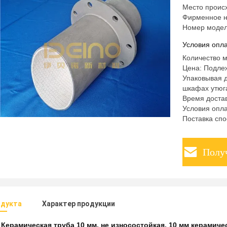
Место проис
Фирменное н
Номер модел
Условия опла
Количество 
Цена: Подле
Упаковывая д
шкафах утюг
Время достав
Условия опла
Поставка спо
Полу
одукта
Характер продукции
:
Керамическая труба 10 мм
,
не износостойкая
,
10 мм керамиче