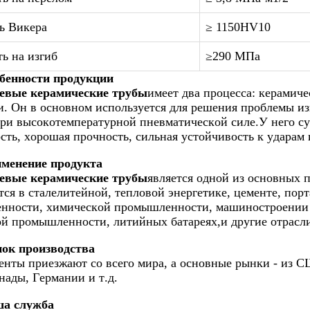
ь Викера
≥ 1150HV10
ь на изгиб
≥290 МПа
бенности продукции
вые керамические трубы
имеет два процесса: керамич
и. Он в основном используется для решения проблемы и
ри высокотемпературной пневматической силе.У него су
сть, хорошая прочность, сильная устойчивость к ударам 
менение продукта
вые керамические трубы
является одной из основных 
тся в сталелитейной, тепловой энергетике, цементе, пор
нности, химической промышленности, машиностроении 
й промышленности, литийных батареях,и другие отрасл
ок производства
нты приезжают со всего мира, а основные рынки - из
нады, Германии и т.д.
а служба