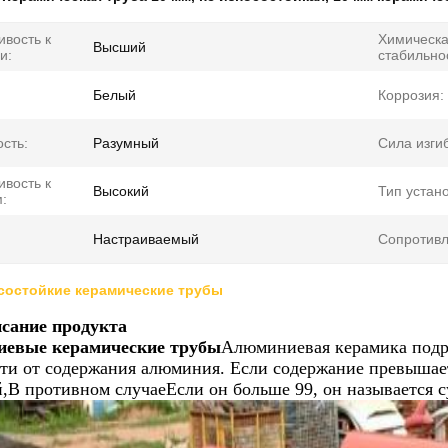
ивость к
Химическ
Высший
и:
стабильно
Белый
Коррозия:
сть:
Разумный
Сила изги
ивость к
Высокий
Тип устано
:
Настраиваемый
Сопротивл
состойкие керамические трубы
сание продукта
евые керамические трубы
Алюминиевая керамика подразд
ти от содержания алюминия. Если содержание превышае
,В противном случаеЕсли он больше 99, он называется 