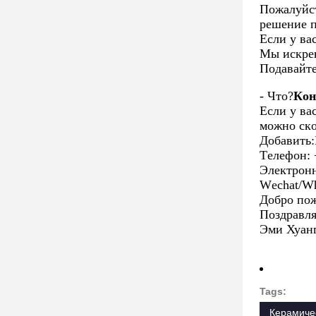
Пожалуйст
решение п
Если у ва
Мы искрен
Подавайте
- Что?
Кон
Если у ва
можно ск
Добавить
:
Телефон: 
Электрон
Wechat/Wh
Добро пож
Поздравл
Эми Хуан
Tags:
Керамиче