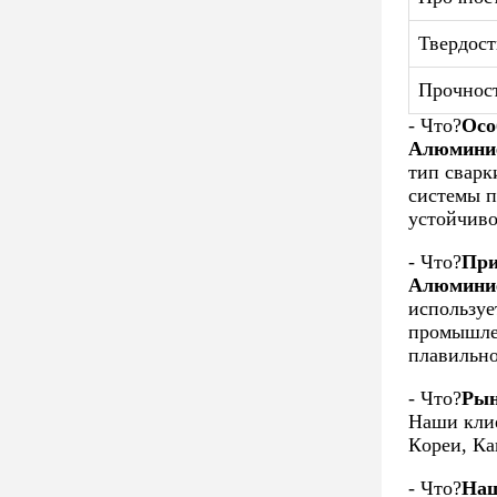
Твердост
Прочност
- Что?
Осо
Алюминие
тип сварк
системы п
устойчиво
- Что?
При
Алюминие
используе
промышле
плавильно
- Что?
Рын
Наши клие
Кореи, Ка
- Что?
Наш