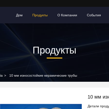
Дом
Продукты
О Компании
События
Продукты
ба
>
10 мм износостойкие керамические трубы
10 мм из
Детали проду