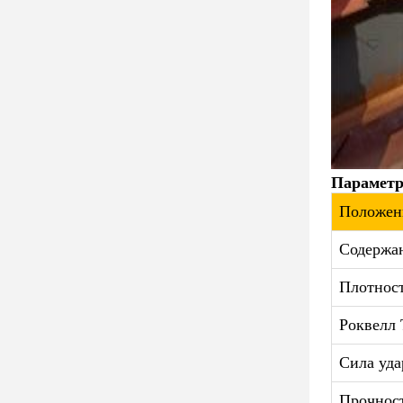
Параметр
Положен
Содержа
Плотнос
Роквелл 
Сила уда
Прочност