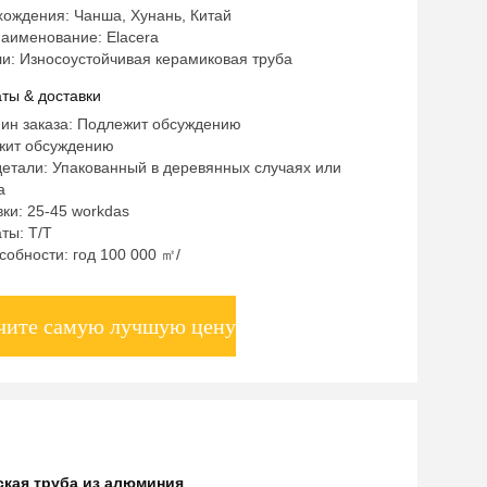
хождения: Чанша, Хунань, Китай
аименование: Elacera
и: Износоустойчивая керамиковая труба
ты & доставки
мин заказа: Подлежит обсуждению
жит обсуждению
етали: Упакованный в деревянных случаях или
а
ки: 25-45 workdas
ты: T/T
собности: год 100 000 ㎡/
чите самую лучшую цену
ская труба из алюминия