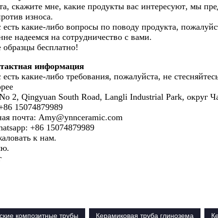
а, скажите мне, какие продукты вас интересуют, мы пр
ротив износа.
с есть какие-либо вопросы по поводу продукта, пожалуйс
не надеемся на сотрудничество с вами.
 образцы бесплатно!
тактная информация
с есть какие-либо требования, пожалуйста, не стесняйтесь
орее
No 2, Qingyuan South Road, Langli Industrial Park, окру
+86 15074879989
ная почта: Amy@ynnceramic.com
atsapp: +86 15074879989
аловать к нам.
яю.
г
ские композитные трубы
Керамиковая труба глинозема
К