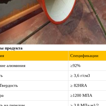
ы продукта
ия
Спецификации
ние алюминия
≥92%
ть
≥ 3,6 г/см3
Твердость
≥ 82HRA
ра
≥1200 МПА
ь на перелом
≥ 3,8 МПа·м1/2