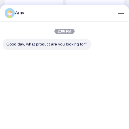
плитки из циркония
керамическая труба
Керамическая черепица
Amy
Получите самую
Получите самую
облицованная труба
изгиб
лучшую цену
лучшую цену
2:06 PM
Good day, what product are you looking for?
Hunan Yibeinuo New Material Co., Ltd.
Amy@ybnceramic.com
86-15074879989
No 2, Южная улица Цинюань, Индустриальный парк
Лангли, округ Чанша, провинция Хунань