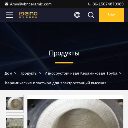
Amy@ybnceramic.com
86-15074879989
Чат
Продукты
Дом
>
Продукты
>
Износоустойчивая Керамиковая Труба
>
Керамические пластыри для электростанций высокая
твердость Алюминиевые керамические пластыри для систем
транспортировки электростанций