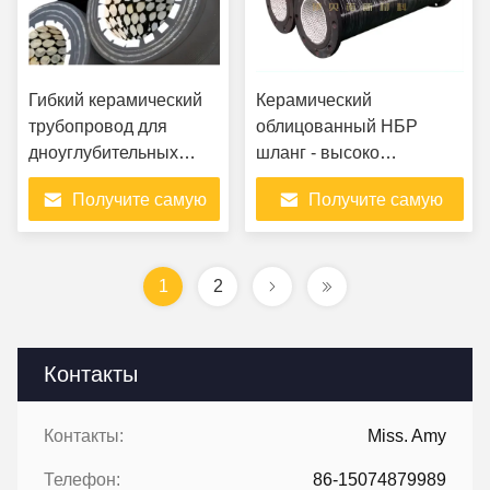
Гибкий керамический
Керамический
трубопровод для
облицованный НБР
дноуглубительных
шланг - высоко
работ и
износостойкое
Получите самую
Получите самую
транспортировки песка
промышленное
транспортное решение
лучшую цену
лучшую цену
1
2
Контакты
Контакты:
Miss. Amy
Телефон:
86-15074879989