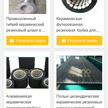
Промышленный
Керамическая
гибкий керамический
футерованная
резиновый шланг в
резиновая трубка для
тепловых
транспортировки горно-
Получите самую
Получите самую
электростанциях
обогатительных шламов
лучшую цену
лучшую цену
Алюминиевая
Полые цилиндрические
керамическая
керамические резиновые
резиновая трубка с
шланги с подкладкой