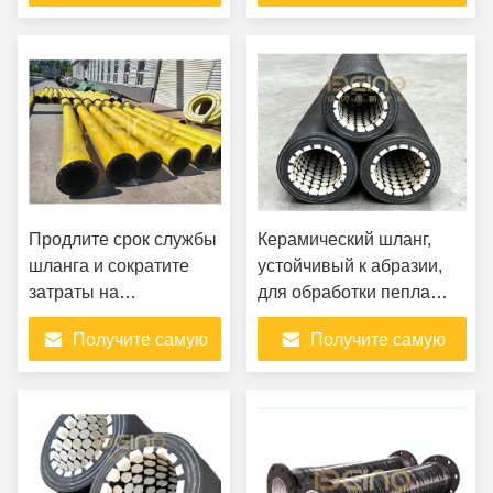
лучшую цену
лучшую цену
Продлите срок службы
Керамический шланг,
шланга и сократите
устойчивый к абразии,
затраты на
для обработки пепла
обслуживание с
электростанций
Получите самую
Получите самую
помощью нашего
керамического
лучшую цену
лучшую цену
резинового шланга