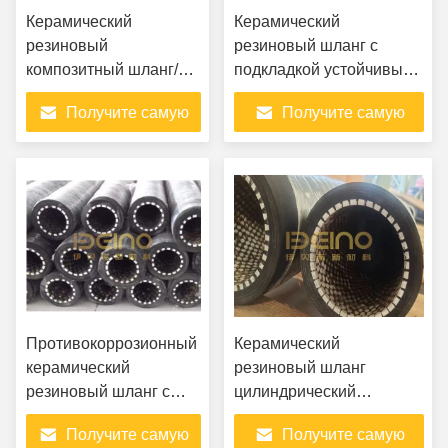
Керамический
Керамический
резиновый
резиновый шланг с
композитный шланг/
подкладкой устойчивый к
устойчивый к износу
износу гибкий в
Получите самую
Получите самую
керамический шланг/
электрической энергии
керамическая гибкая
лучшую цену
лучшую цену
труба для
транспортировки
абразивного
материала
Противокоррозионный
Керамический
керамический
резиновый шланг
резиновый шланг с
цилиндрический
многослойным шнуром
сертификат ISO легко
Получите самую
Получите самую
сгибается