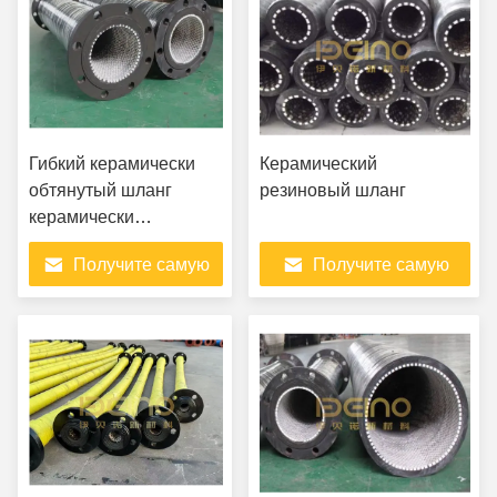
Гибкий керамически
Керамический
обтянутый шланг
резиновый шланг
керамически
обтянутый резиновый
Получите самую
Получите самую
шланг Высокая
износостойкость и
лучшую цену
лучшую цену
гибкость для
транспортировки
частиц и коррозионных
материалов