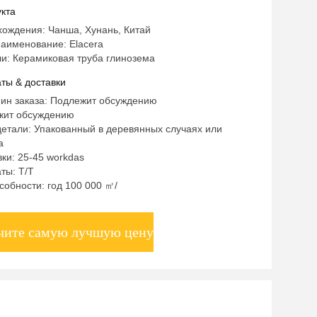
и для износа
кта
хождения: Чанша, Хунань, Китай
аименование: Elacera
и: Керамиковая труба глинозема
ты & доставки
мин заказа: Подлежит обсуждению
жит обсуждению
етали: Упакованный в деревянных случаях или
а
ки: 25-45 workdas
ты: T/T
собности: год 100 000 ㎡/
чите самую лучшую цену