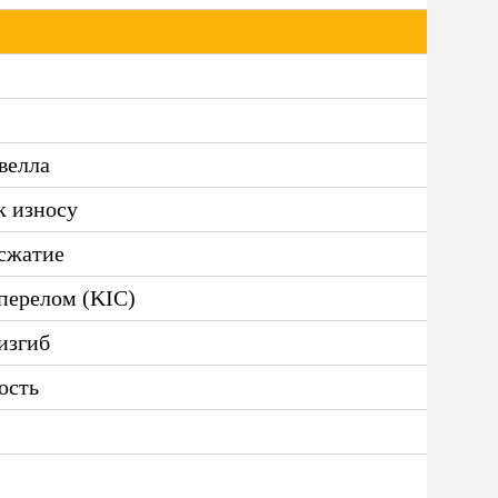
велла
к износу
 сжатие
перелом (KIC)
изгиб
ость