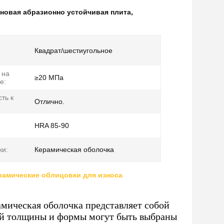
новая абразионно устойчивая плита
,
Квадрат/шестиугольное
 на
≥20 МПа
е:
ть к
Отлично.
:
HRA 85-90
ки:
Керамическая оболочка
рамические облицовки для износа
мическая оболочка представляет собой
й толщины и формы могут быть выбраны