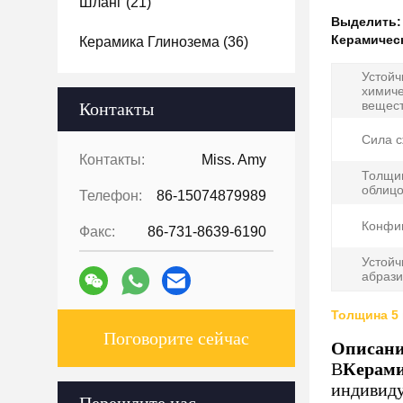
Шланг
(21)
Выделить
Керамичес
Керамика Глинозема
(36)
Устойч
химич
вещес
Контакты
Сила с
Контакты:
Miss. Amy
Толщи
облицо
Телефон:
86-15074879989
Конфи
Факс:
86-731-8639-6190
Устойч
абрази
Толщина 5 
Поговорите сейчас
Описани
В
Керами
индивиду