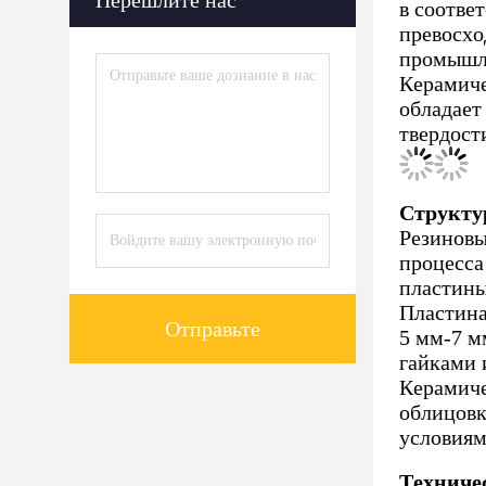
Перешлите нас
в соотве
превосхо
промышле
Керамиче
обладает
твердост
Структу
Резиновы
процесса
пластины
Пластина
Отправьте
5 мм-7 м
гайками 
Керамиче
облицовк
условиям
Техниче