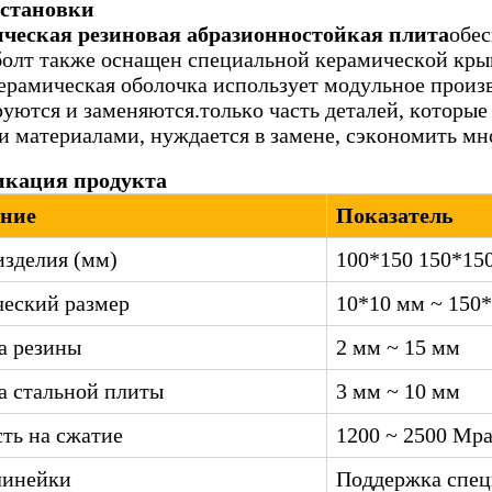
установки
ческая резиновая абразионностойкая плита
обес
 болт также оснащен специальной керамической кры
ерамическая оболочка использует модульное произв
уются и заменяются.только часть деталей, которы
 материалами, нуждается в замене, сэкономить мно
кация продукта
ние
Показатель
изделия (мм)
100*150 150*150
еский размер
10*10 мм ~ 150
а резины
2 мм ~ 15 мм
 стальной плиты
3 мм ~ 10 мм
ть на сжатие
1200 ~ 2500 Mp
линейки
Поддержка спец