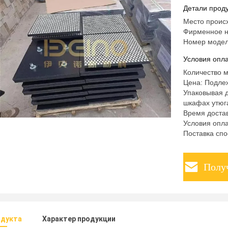
облицовк
Детали проду
Место проис
Фирменное н
Номер модел
Условия опла
Количество 
Цена: Подле
Упаковывая д
шкафах утюг
Время достав
Условия опла
Поставка спо
Полу
одукта
Характер продукции