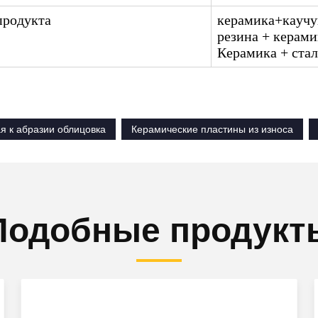
продукта
керамика+каучу
резина + керами
Керамика + стал
я к абразии облицовка
Керамические пластины из износа
Подобные продукт