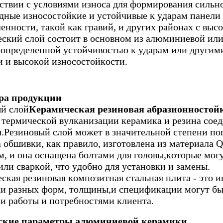
тствии с условиями износа для формирования сильн
дные износостойкие и устойчивые к ударам панели 
нности, такой как гравий, и других районах с выс
ский слой состоит в основном из алюминиевой ил
 определенной устойчивостью к ударам или другим
и и высокой износостойкости.
ра продукции
й слой
Керамическая резиновая абразионностой
 термической вулканизации керамика и резина соед
.Резиновый слой может в значительной степени по
 обшивки, как правило, изготовлена из материала 
м, и она оснащена болтами для головы,которые мо
или сваркой, что удобно для установки и замены.
ская резиновая композитная стальная плита - это и
и разных форм, толщины,и спецификации могут быт
и работы и потребностями клиента.
ские параметры алюминиевой керамики