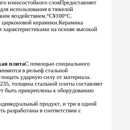
ого износостойкого слояПредоставляет
для использования в тяжелой
оким воздействием.
°C
¥100
°C
.
и цирконовой керамики.Керамика
и характеристиками на основе высокой
кая плита
С помощью специального
иняются в рельеф стальной
глощать ударную силу от материала.
Q235, толщина стальной плиты составляет
гут быть прикреплены к оборудованию
ндивидуальный продукт, и три в одной
ь разработаны в соответствии с