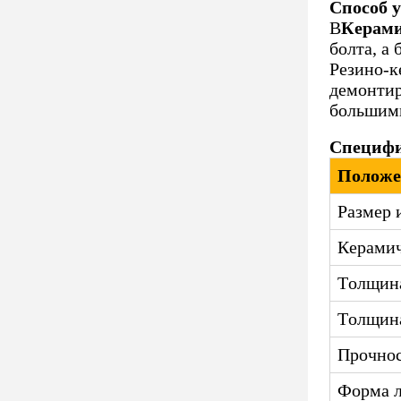
Способ 
В
Керами
болта, а
Резино-к
демонтир
большими
Специфи
Положе
Размер 
Керамич
Толщин
Толщина
Прочнос
Форма 