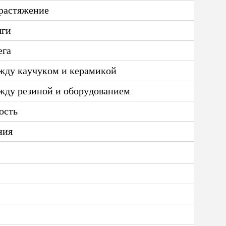
 растяжение
яги
ега
жду каучуком и керамикой
жду резиной и оборудованием
ость
ния