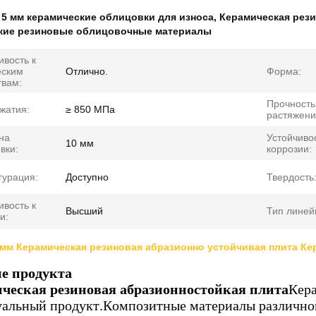
:
5 мм керамические облицовки для износа
,
Керамическая рези
кие резиновые облицовочные материалы
ивость к
еским
Отлично.
Форма:
твам:
Прочность
жатия:
≥ 850 МПа
растяжени
на
Устойчивос
10 мм
вки:
коррозии:
гурация:
Доступно
Твердость
ивость к
Высший
Тип линей
и:
мм Керамическая резиновая абразионно устойчивая плита Ке
е продукта
ческая резиновая абразионностойкая плита
Кера
альный продукт.Композитные материалы различно