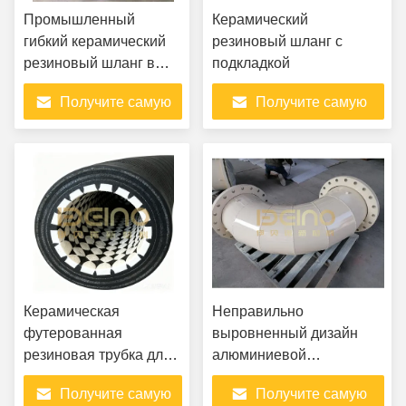
Промышленный
Керамический
гибкий керамический
резиновый шланг с
резиновый шланг в
подкладкой
тепловых
Получите самую
Получите самую
электростанциях
лучшую цену
лучшую цену
Керамическая
Неправильно
футерованная
выровненный дизайн
резиновая трубка для
алюминиевой
транспортировки
керамической трубы
Получите самую
Получите самую
горно-обогатительных
керамической