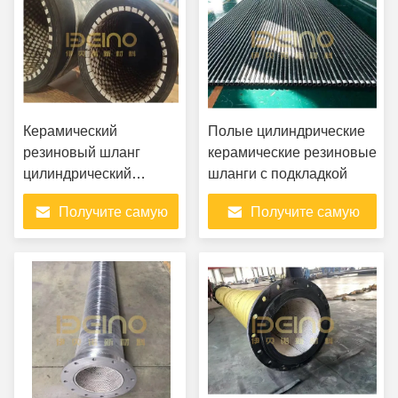
Керамический
Полые цилиндрические
резиновый шланг
керамические резиновые
цилиндрический
шланги с подкладкой
сертификат ISO легко
Получите самую
Получите самую
сгибается
лучшую цену
лучшую цену