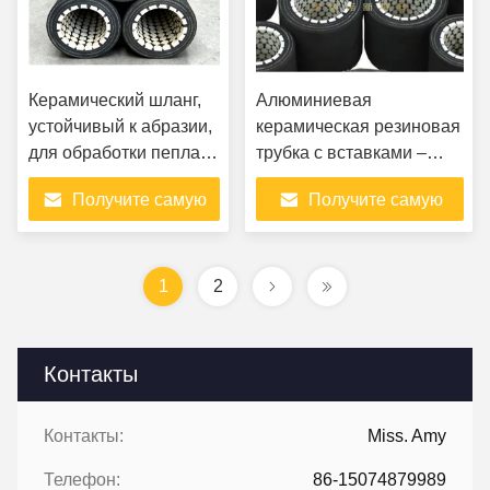
Керамический шланг,
Алюминиевая
устойчивый к абразии,
керамическая резиновая
для обработки пепла
трубка с вставками –
электростанций
износостойкая и гибкая
Получите самую
Получите самую
лучшую цену
лучшую цену
1
2
Контакты
Контакты:
Miss. Amy
Телефон:
86-15074879989