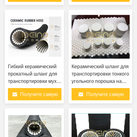
шламов
облицованной трубы
лучшую цену
лучшую цену
локти
Гибкий керамический
Керамический шланг для
прокатный шланг для
транспортировки тонкого
транспортировки мухи
угольного порошка на
в электростанциях
сталелитейных заводах
Получите самую
Получите самую
лучшую цену
лучшую цену