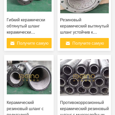
Гибкий керамически
Резиновый
обтянутый шланг
керамический вытянутый
керамически
шланг устойчив к
обтянутый резиновый
абразии с несколькими
Получите самую
Получите самую
шланг Высокая
слоями
износостойкость и
лучшую цену
лучшую цену
гибкость для
транспортировки
частиц и коррозионных
материалов
Керамический
Противокоррозионный
резиновый шланг с
керамический резиновый
подкладкой
шланг с многослойным