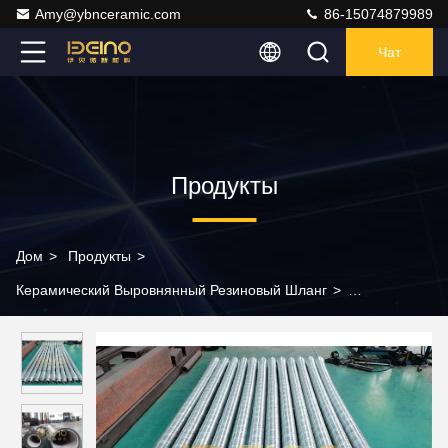
Amy@ybnceramic.com
86-15074879989
Чат
Продукты
Дом
>
Продукты
>
Керамический Выровнянный Резиновый Шланг
>
Устойчивость к ударам Керамический шланг гибкий ODM с
резиновым слоем