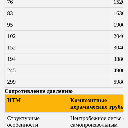
76
1520
83
1630
95
1900
102
2040
152
3040
194
3880
245
4900
299
5980
Сопротивление давлению
ИТМ
Композитные
керамические трубы
Структурные
Центробежное литье с
особенности
самопроизвольным