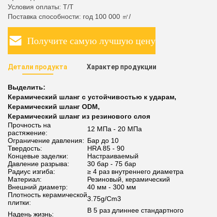
Условия оплаты: T/T
Поставка способности: год 100 000 ㎡/
Получите самую лучшую цену
Детали продукта
Характер продукции
Выделить:
Керамический шланг с устойчивостью к ударам
,
Керамический шланг ODM
,
Керамический шланг из резинового слоя
Прочность на
12 МПа - 20 МПа
растяжение:
Ограничение давления:
Бар до 10
Твердость:
HRA 85 - 90
Концевые заделки:
Настраиваемый
Давление разрыва:
30 бар - 75 бар
Радиус изгиба:
≥ 4 раз внутреннего диаметра
Материал:
Резиновый, керамический
Внешний диаметр:
40 мм - 300 мм
Плотность керамической
3.75g/Cm3
плитки:
В 5 раз длиннее стандартного
Надень жизнь: