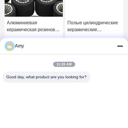
Алюминиевая
Полые цилиндрические
керамическая резиновая
керамические
трубка с вставками –
резиновые шланги с
износостойкая и гибкая
подкладкой
Amy
Получите самую
Получите самую
лучшую цену
лучшую цену
11:26 AM
Good day, what product are you looking for?
Hunan Yibeinuo New Material Co., Ltd.
Amy@ybnceramic.com
86-15074879989
No 2, Южная улица Цинюань, Индустриальный парк